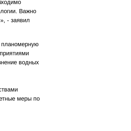
бходимо
логии. Важно
, - заявил
ь планомерную
дприятиями
язнение водных
ствами
ретные меры по