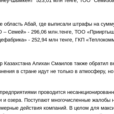
неу-Шымкент" 523,01 млн тенге, ТОО “Семизбай
е область Абай, где выписали штрафы на сумм
О – Семей» - 296,06 млн.тенге, ТОО «Приирты
ефабрика» - 252,94 млн тенге, ГКП «Теплокомм
р Казахстана Алихан Смаилов также обратил вн
знения в стране идут не только в атмосферу, но
предприятиями проводится несанкционированн
ки и озера. Поступают многочисленные жалобы 
омерные действия компаний. В целом для макс