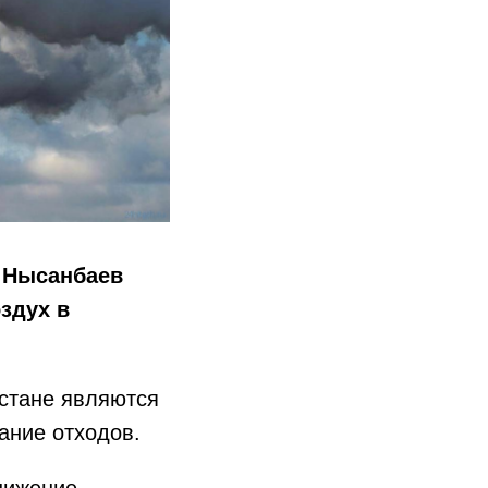
н Нысанбаев
здух в
хстане являются
ание отходов.
снижение