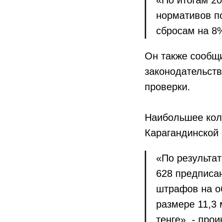
нормативов по
сбросам на 8
Он также сообщи
законодательст
проверки.
Наибольшее коли
Карагандинской 
«По результа
628 предписа
штрафов на о
размере 11,3
тенге», - про