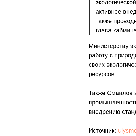
экологическо
активнее вне
также провод
глава кабмина
Министерству э
работу с приро
своих экологиче
ресурсов.
Также Смаилов з
промышленности,
внедрению стан
Источник:
ulysme