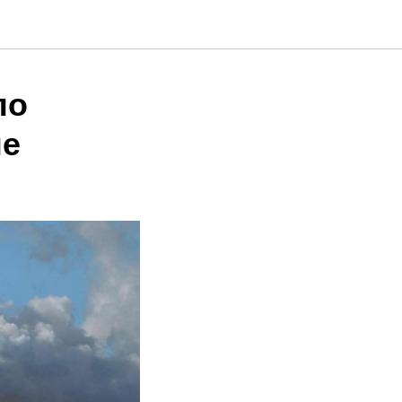
по
не