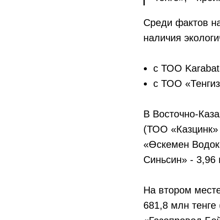
Среди фактов н
наличия экологи
с ТОО Karabatan
с ТОО «Тенгиз
В Восточно-Каза
(ТОО «Казцинк» 
«Өскемен Водок
Синьсин» - 3,96 
На втором мест
681,8 млн тенге