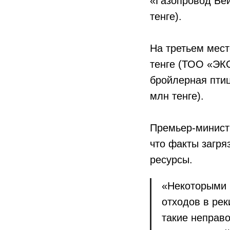
«Газопровод Бей
тенге).
На третьем мест
тенге (ТОО «ЭК
бройлерная птиц
млн тенге).
Премьер-минист
что факты загря
ресурсы.
«Некоторыми 
отходов в ре
такие неправ