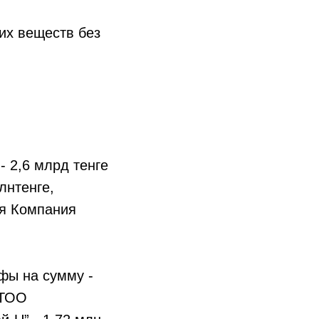
их веществ без
 2,6 млрд тенге
лнтенге,
ая Компания
фы на сумму -
 ТОО