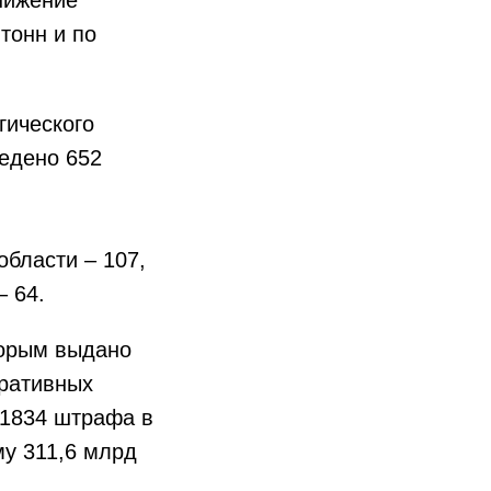
тонн и по
гического
едено 652
области – 107,
– 64.
торым выдано
тративных
 1834 штрафа в
му 311,6 млрд