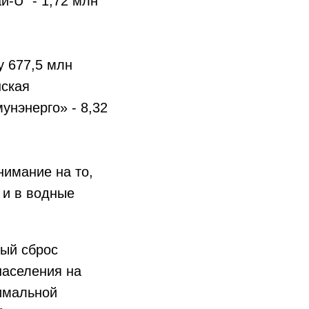
-U” - 1,72 млн
у 677,5 млн
шская
унэнерго» - 8,32
имание на то,
 и в водные
ый сброс
населения на
имальной